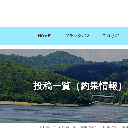
コ
ナ
ン
ビ
テ
ゲ
ン
ー
ツ
シ
HOME
ブラックバス
ワカサギ
へ
ョ
ス
ン
キ
に
ッ
移
プ
動
投稿一覧（釣果情報）
百軒亭とは
投稿一覧（釣果情報）
釣果情報
尾