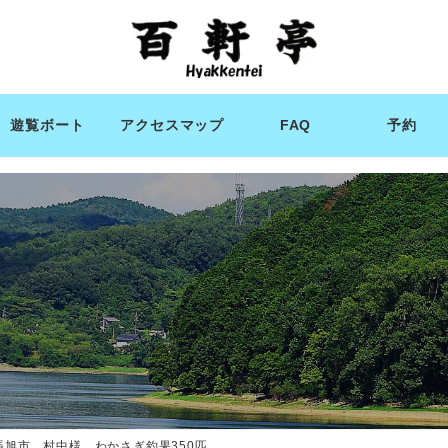
遊覧ボート
アクセスマップ
FAQ
予約
張旭市 村中様 わかさぎ釣果350匹