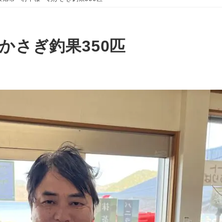
かさぎ釣果350匹