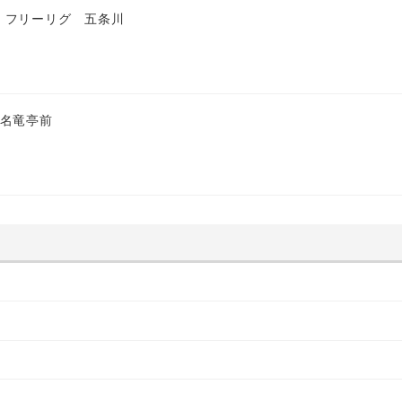
 フリーリグ 五条川
 名竜亭前