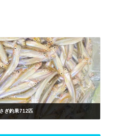
さぎ釣果712匹