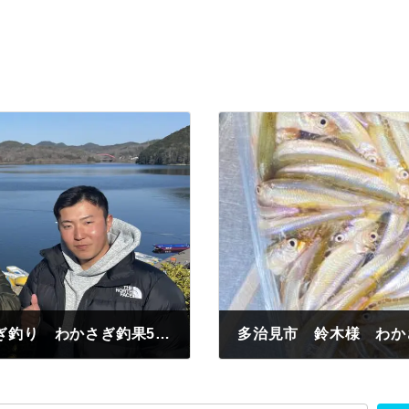
豊田市 おっけんさん 初めてのわかさぎ釣り わかさぎ釣果50匹 釣れると楽しすぎ カレーうどん美味しすぎ😁
多治見市 鈴木様 わか
2023年3月5日