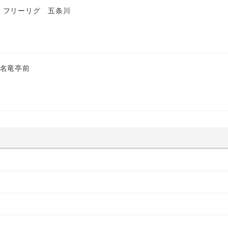
 フリーリグ 五条川
 名竜亭前