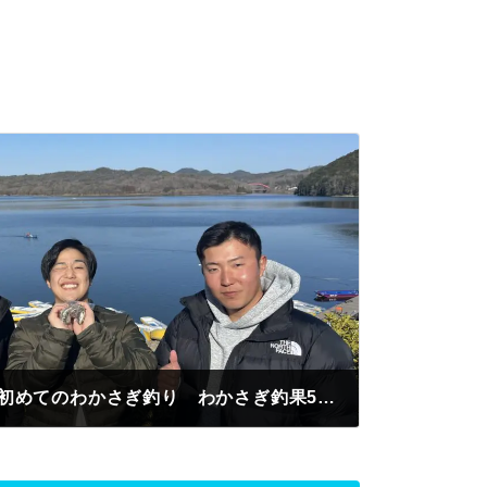
豊田市 おっけんさん 初めてのわかさぎ釣り わかさぎ釣果50匹 釣れると楽しすぎ カレーうどん美味しすぎ😁