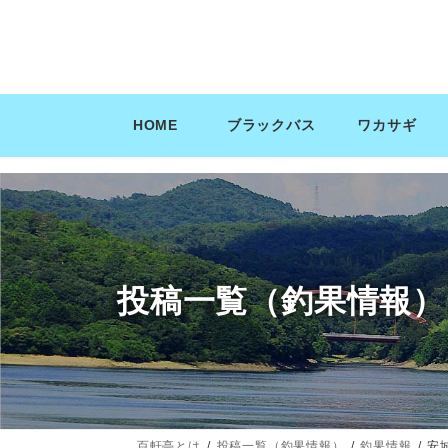
コ
ナ
ン
ビ
テ
ゲ
ン
ー
ツ
シ
HOME
ブラックバス
ワカサギ
へ
ョ
ス
ン
キ
に
ッ
移
プ
動
投稿一覧（釣果情報）
百軒亭とは
投稿一覧（釣果情報）
釣果情報
安