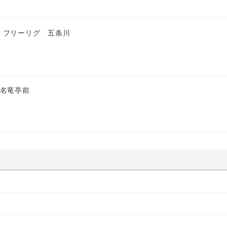
 フリーリグ 五条川
 名竜亭前