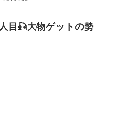
人目🎣大物ゲットの勢