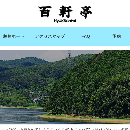
遊覧ボート
アクセスマップ
FAQ
予約
ィ
大物ゲット賞おめでとうございます🎉5月に入って5人目🎣大物ゲットの勢