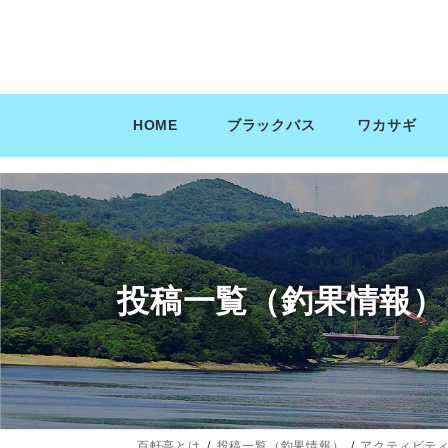
コ
ナ
ン
ビ
テ
ゲ
ン
ー
ツ
シ
HOME
ブラックバス
ワカサギ
へ
ョ
ス
ン
キ
に
ッ
移
プ
動
投稿一覧（釣果情報）
百軒亭とは
投稿一覧（釣果情報）
アクティビテ