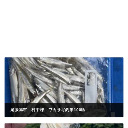
尾張旭市 村中様 ワカサギ釣果100匹
2023年6月25日