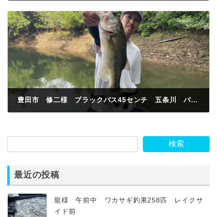
2024年6月24日
豊田市 修二様 ブラックバス45センチ 五条川 バウヘッド
2024年6月24日
検索
最近の投稿
龍様 午前中 ワカサギ釣果258匹 レイクサ
イド前