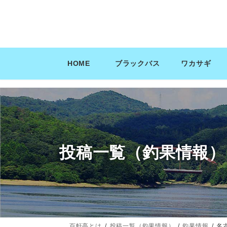
コ
ナ
ン
ビ
テ
ゲ
ン
ー
ツ
シ
HOME
ブラックバス
ワカサギ
へ
ョ
ス
ン
キ
に
ッ
移
プ
動
投稿一覧（釣果情報）
百軒亭とは
投稿一覧（釣果情報）
釣果情報
名