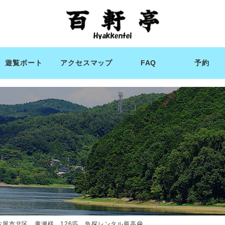
遊覧ボート
アクセスマップ
FAQ
予約
古屋市北区 廣瀬様 126匹 魚探レンタル最高😁