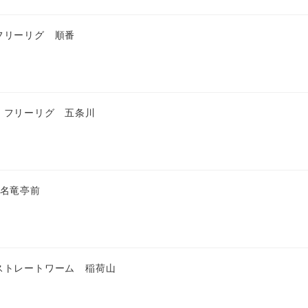
フリーリグ 順番
 フリーリグ 五条川
 名竜亭前
ストレートワーム 稲荷山