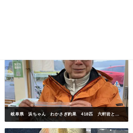
岐阜県 浜ちゃん わかさぎ釣果 418匹 六軒岩と取水塔の間 紅サシ
2024年2月29日