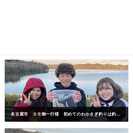
名古屋市 エモ御一行様 初めてのわかさぎ釣りは釣れなかった 今日ミニドーム船でわかさぎ釣果250匹最高に楽しかった❤️
2023年1月31日