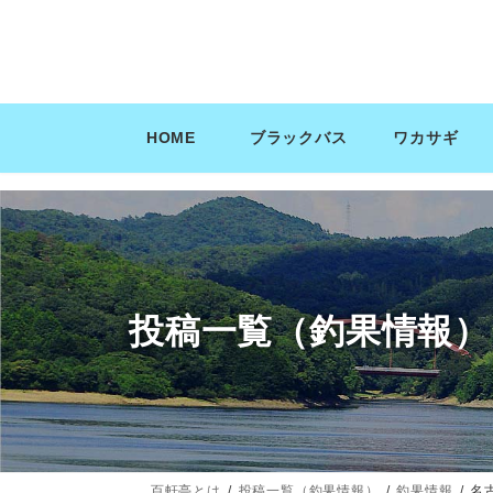
コ
ナ
ン
ビ
テ
ゲ
ン
ー
ツ
シ
HOME
ブラックバス
ワカサギ
へ
ョ
ス
ン
キ
に
ッ
移
プ
動
投稿一覧（釣果情報）
百軒亭とは
投稿一覧（釣果情報）
釣果情報
名