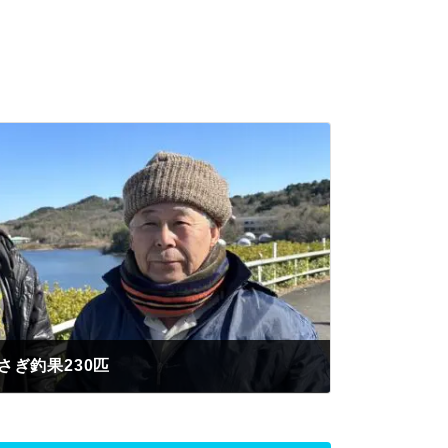
さぎ釣果230匹