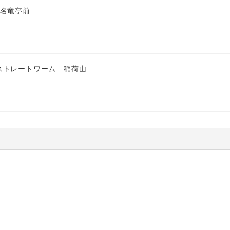
 名竜亭前
ストレートワーム 稲荷山