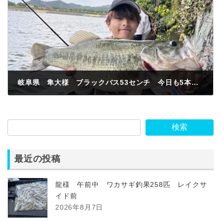
岐阜県 隼大様 ブラックバス53センチ 今日も5本当たり前に釣れたぜ👍入鹿池はよく釣れるぜ😁
2023年5月6日
検索
最近の投稿
龍様 午前中 ワカサギ釣果258匹 レイクサ
イド前
2026年8月7日