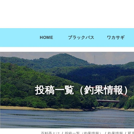
コ
ナ
ン
ビ
テ
ゲ
ン
ー
ツ
シ
HOME
ブラックバス
ワカサギ
へ
ョ
ス
ン
キ
に
ッ
移
プ
動
投稿一覧（釣果情報）
百軒亭とは
投稿一覧（釣果情報）
釣果情報
可