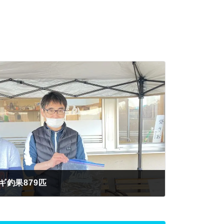
ギ釣果879匹