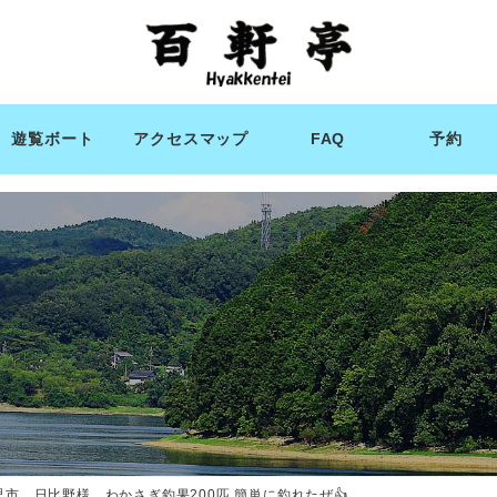
遊覧ボート
アクセスマップ
FAQ
予約
児市 日比野様 わかさぎ釣果200匹 簡単に釣れたぜ👍