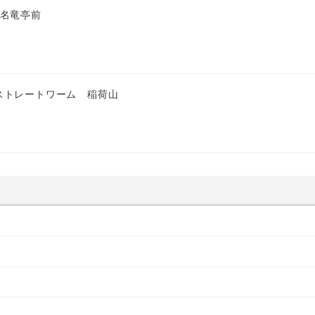
 名竜亭前
ストレートワーム 稲荷山