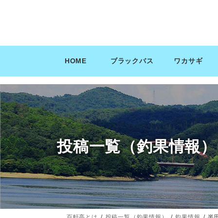
コ
ナ
ン
ビ
テ
ゲ
ン
ー
ツ
シ
HOME
ブラックバス
ワカサギ
へ
ョ
ス
ン
キ
に
ッ
移
プ
動
投稿一覧（釣果情報）
百軒亭とは
投稿一覧（釣果情報）
釣果情報
半