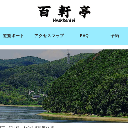
遊覧ボート
アクセスマップ
FAQ
予約
田市 門出様 わかさぎ釣果220匹