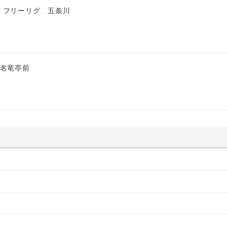
 フリーリグ 五条川
 名竜亭前