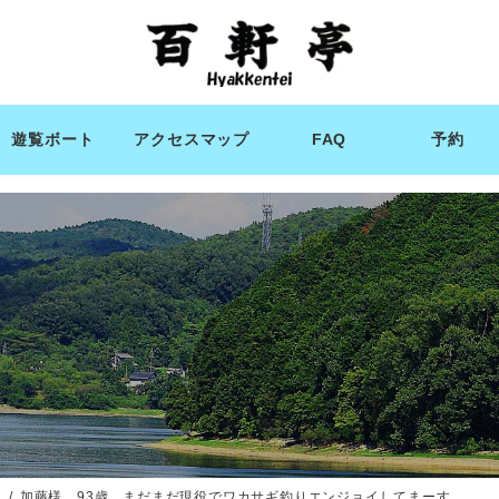
遊覧ボート
アクセスマップ
FAQ
予約
ィ
加藤様 93歳 まだまだ現役でワカサギ釣りエンジョイしてまーす。