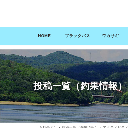
コ
ナ
ン
ビ
テ
ゲ
ン
ー
ツ
シ
HOME
ブラックバス
ワカサギ
へ
ョ
ス
ン
キ
に
ッ
移
プ
動
投稿一覧（釣果情報）
百軒亭とは
投稿一覧（釣果情報）
アクティビテ