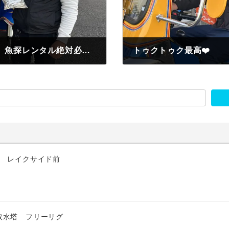
北名古屋市 岩井孝安様 ミニドーム船 魚探レンタル絶対必要 わかさぎ釣果140匹
トゥクトゥク最高❤️
2022年11月18日
匹 レイクサイド前
取水塔 フリーリグ