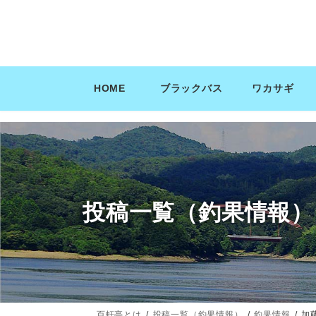
コ
ナ
ン
ビ
テ
ゲ
ン
ー
ツ
シ
HOME
ブラックバス
ワカサギ
へ
ョ
ス
ン
キ
に
ッ
移
プ
動
投稿一覧（釣果情報）
百軒亭とは
投稿一覧（釣果情報）
釣果情報
加