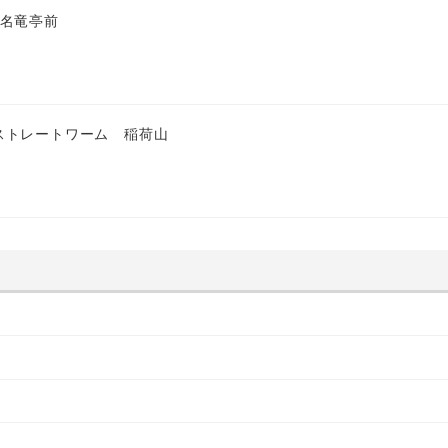
 名竜亭前
ストレートワーム 稲荷山