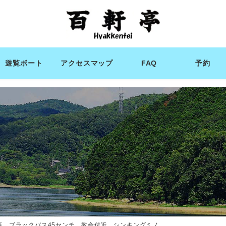
遊覧ボート
アクセスマップ
FAQ
予約
藤 ブラックバス45センチ 教会付近 シンキングミノ