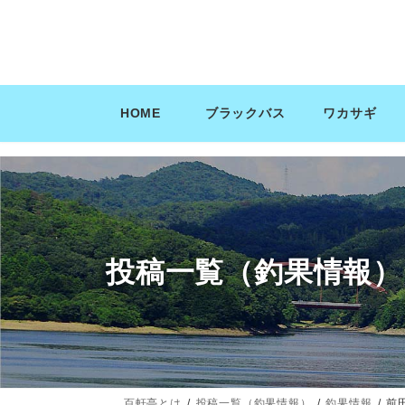
コ
ナ
ン
ビ
テ
ゲ
ン
ー
ツ
シ
HOME
ブラックバス
ワカサギ
へ
ョ
ス
ン
キ
に
ッ
移
プ
動
投稿一覧（釣果情報）
百軒亭とは
投稿一覧（釣果情報）
釣果情報
前