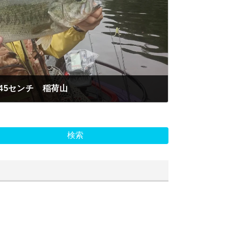
45センチ 稲荷山
検索