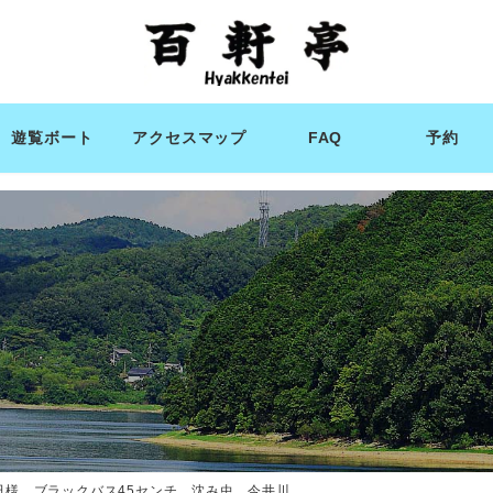
遊覧ボート
アクセスマップ
FAQ
予約
田様 ブラックバス45センチ 沈み虫 今井川