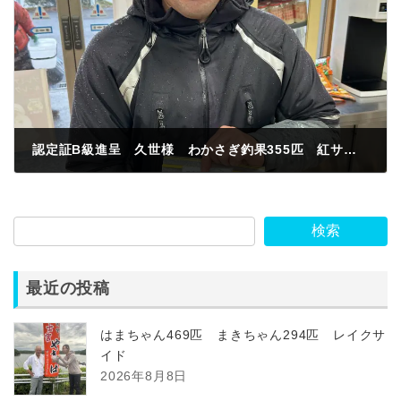
認定証B級進呈 久世様 わかさぎ釣果355匹 紅サシ イルカの里沖
2025年1月3日
検索
最近の投稿
はまちゃん469匹 まきちゃん294匹 レイクサ
イド
2026年8月8日