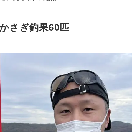
かさぎ釣果60匹