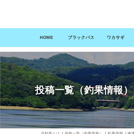
コ
ナ
ン
ビ
テ
ゲ
ン
ー
ツ
シ
HOME
ブラックバス
ワカサギ
へ
ョ
ス
ン
キ
に
ッ
移
プ
動
投稿一覧（釣果情報）
百軒亭とは
投稿一覧（釣果情報）
釣果情報
中