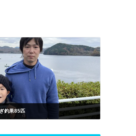
ぎ釣果85匹