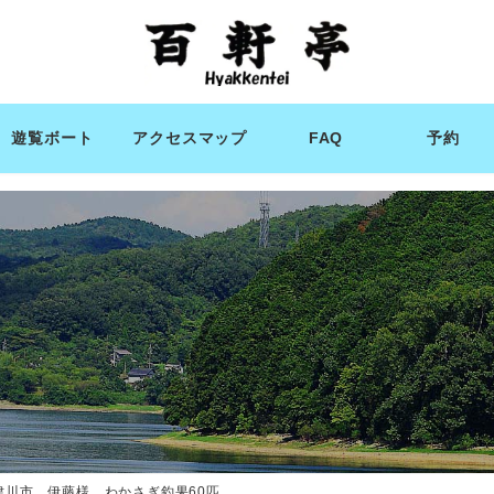
遊覧ボート
アクセスマップ
FAQ
予約
津川市 伊藤様 わかさぎ釣果60匹