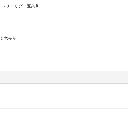
 フリーリグ 五条川
 名竜亭前