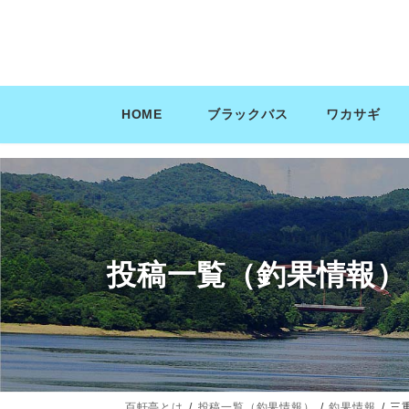
コ
ナ
ン
ビ
テ
ゲ
ン
ー
ツ
シ
HOME
ブラックバス
ワカサギ
へ
ョ
ス
ン
キ
に
ッ
移
プ
動
投稿一覧（釣果情報）
百軒亭とは
投稿一覧（釣果情報）
釣果情報
三