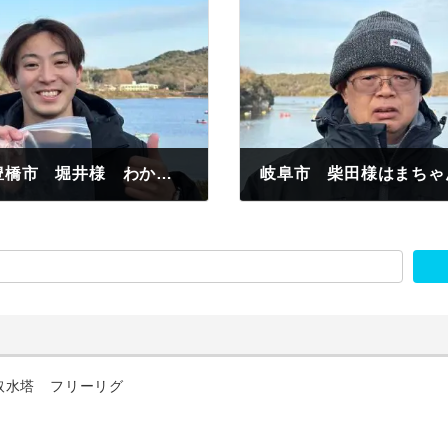
豊田市 遠山様 わかさぎ釣果118匹 豊橋市 堀井様 わかさぎ釣果43匹
岐阜市 柴田様はまちゃ
2023年1月22日
取水塔 フリーリグ