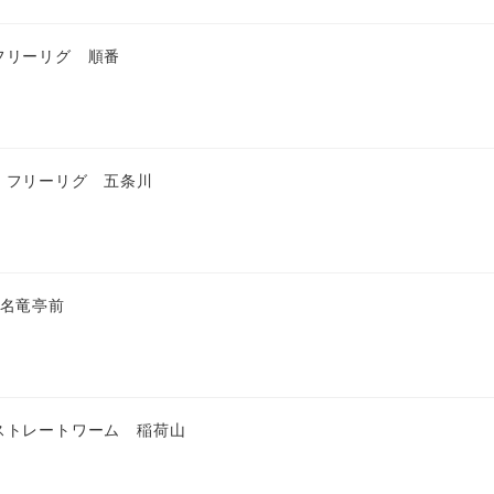
フリーリグ 順番
 フリーリグ 五条川
 名竜亭前
ストレートワーム 稲荷山