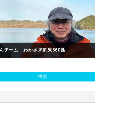
んチーム わかさぎ釣果560匹
検索