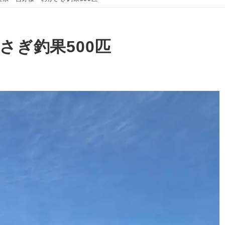
さぎ釣果500匹