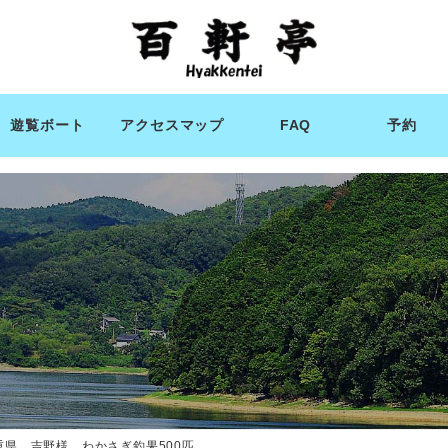
遊覧ボート
アクセスマップ
FAQ
予約
重県 吉野様 わかさぎ釣果500匹