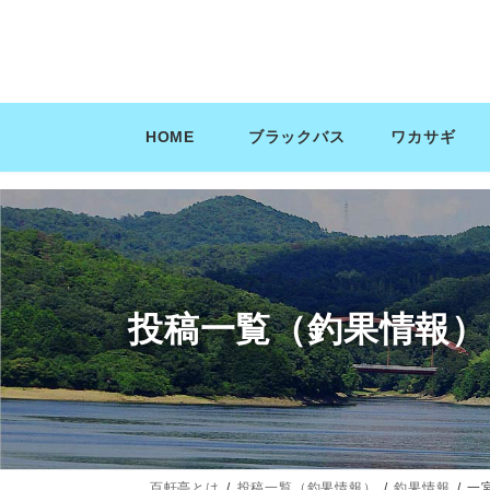
コ
ナ
ン
ビ
テ
ゲ
ン
ー
ツ
シ
HOME
ブラックバス
ワカサギ
へ
ョ
ス
ン
キ
に
ッ
移
プ
動
投稿一覧（釣果情報）
百軒亭とは
投稿一覧（釣果情報）
釣果情報
一