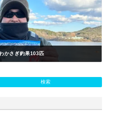
わかさぎ釣果103匹
検索