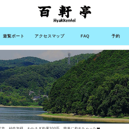
遊覧ボート
アクセスマップ
FAQ
予約
宮市 紗也加様 わかさぎ釣果300匹 簡単に釣れちゃった❤️