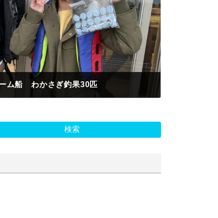
ーム船 わかさぎ釣果30匹
検索