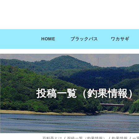
コ
ナ
ン
ビ
テ
ゲ
ン
ー
ツ
シ
HOME
ブラックバス
ワカサギ
へ
ョ
ス
ン
キ
に
ッ
移
プ
動
投稿一覧（釣果情報）
百軒亭とは
投稿一覧（釣果情報）
釣果情報
一