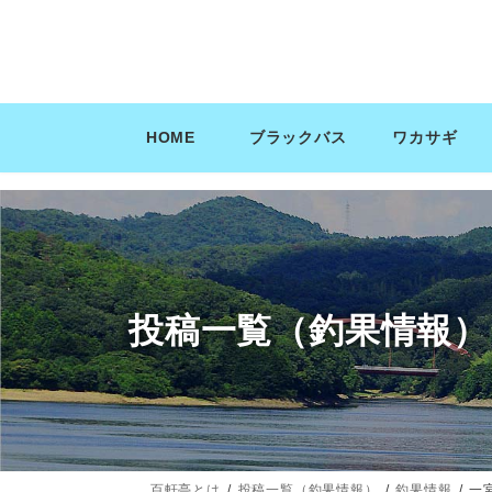
コ
ナ
ン
ビ
テ
ゲ
ン
ー
ツ
シ
HOME
ブラックバス
ワカサギ
へ
ョ
ス
ン
キ
に
ッ
移
プ
動
投稿一覧（釣果情報）
百軒亭とは
投稿一覧（釣果情報）
釣果情報
一