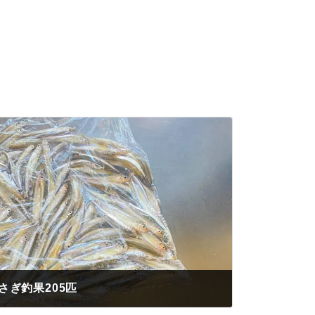
さぎ釣果205匹