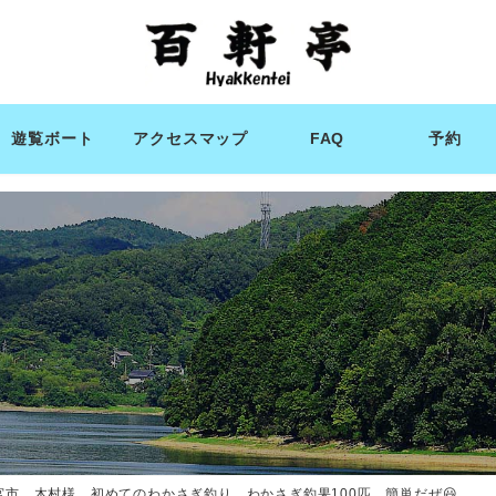
遊覧ボート
アクセスマップ
FAQ
予約
宮市 木村様 初めてのわかさぎ釣り わかさぎ釣果100匹 簡単だぜ😃