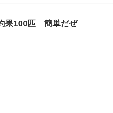
果100匹 簡単だぜ