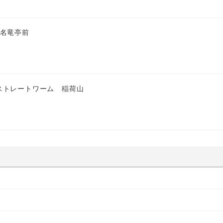
 名竜亭前
ストレートワーム 稲荷山