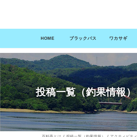
コ
ナ
ン
ビ
テ
ゲ
ン
ー
ツ
シ
HOME
ブラックバス
ワカサギ
へ
ョ
ス
ン
キ
に
ッ
移
プ
動
投稿一覧（釣果情報）
百軒亭とは
投稿一覧（釣果情報）
アクティビテ