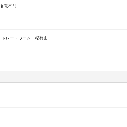
 名竜亭前
ストレートワーム 稲荷山