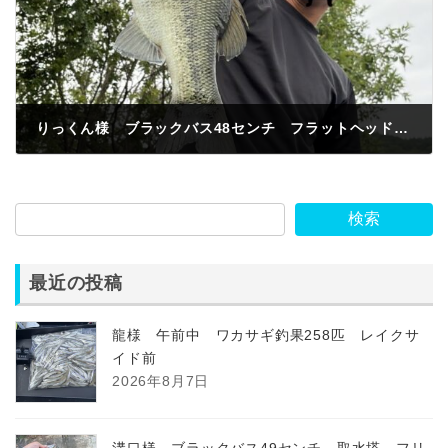
りっくん様 ブラックバス48センチ フラットヘッドゴビー 稲荷山
2026年6月6日
検索
最近の投稿
龍様 午前中 ワカサギ釣果258匹 レイクサ
イド前
2026年8月7日
溝口様 ブラックバス49センチ 取水塔 フリ