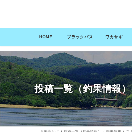
コ
ナ
ン
ビ
テ
ゲ
ン
ー
ツ
シ
HOME
ブラックバス
ワカサギ
へ
ョ
ス
ン
キ
に
ッ
移
プ
動
投稿一覧（釣果情報）
百軒亭とは
投稿一覧（釣果情報）
釣果情報
つ