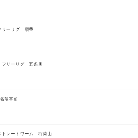
フリーリグ 順番
 フリーリグ 五条川
 名竜亭前
ストレートワーム 稲荷山