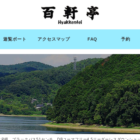
遊覧ボート
アクセスマップ
FAQ
予約
よP様 ブラックバス51センチ DBユーマフリー4.5リーダーレスダウンショ