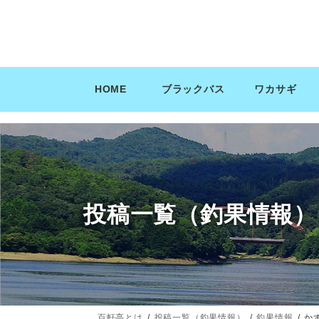
コ
ナ
ン
ビ
テ
ゲ
ン
ー
ツ
シ
HOME
ブラックバス
ワカサギ
へ
ョ
ス
ン
キ
に
ッ
移
プ
動
投稿一覧（釣果情報）
百軒亭とは
投稿一覧（釣果情報）
釣果情報
か