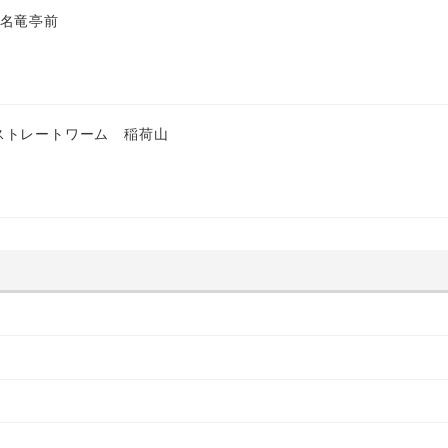
 名竜亭前
ストレートワーム 稲荷山