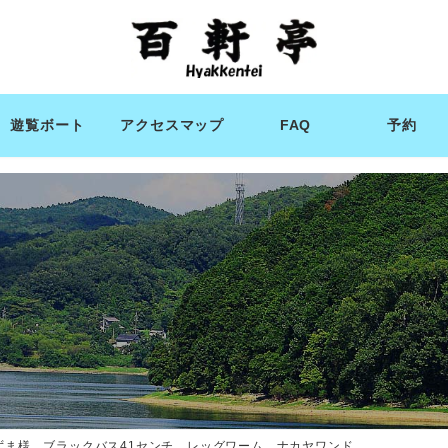
遊覧ボート
アクセスマップ
FAQ
予約
ずま様 ブラックバス41センチ レッグワーム ナカヤワンド