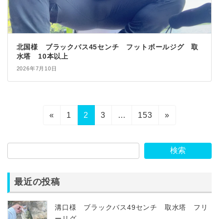
北国様 ブラックバス45センチ フットボールジグ 取
水塔 10本以上
2026年7月10日
投
固
固
固
固
«
1
2
3
…
153
»
稿
定
定
定
定
ペ
ペ
ペ
ペ
ナ
検索
ー
ー
ー
ー
ビ
ジ
ジ
ジ
ジ
ゲ
最近の投稿
ー
溝口様 ブラックバス49センチ 取水塔 フリ
シ
ーリグ