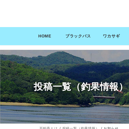
コ
ナ
ン
ビ
テ
ゲ
ン
ー
ツ
シ
HOME
ブラックバス
ワカサギ
へ
ョ
ス
ン
キ
に
ッ
移
プ
動
投稿一覧（釣果情報）
百軒亭とは
投稿一覧（釣果情報）
お知らせ