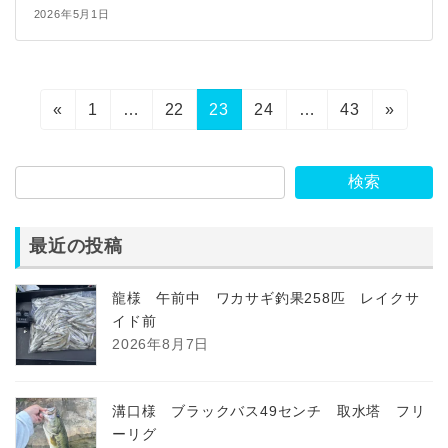
2026年5月1日
投
固
固
固
固
固
«
1
…
22
23
24
…
43
»
稿
定
定
定
定
定
ペ
ペ
ペ
ペ
ペ
ナ
検索
ー
ー
ー
ー
ー
ビ
ジ
ジ
ジ
ジ
ジ
ゲ
最近の投稿
ー
龍様 午前中 ワカサギ釣果258匹 レイクサ
シ
イド前
ョ
2026年8月7日
ン
溝口様 ブラックバス49センチ 取水塔 フリ
ーリグ